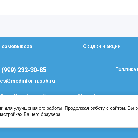
ы самовывоза
Скидки и акции
 (999) 232-30-85
Политика
les@medinform.spb.ru
г.Санкт-Петербург, ул. Бухарестская, д. 24, кор. 1,
 428" 2."г.Санкт-Петербург, ул. Можайская, д. 41,
ера А, помещ. 5-Н, офис №16"
ии для улучшения его работы. Продолжая работу с сайтом, Вы 
настройках Вашего браузера.