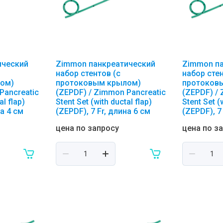
ический
Zimmon панкреатический
Zimmon п
набор стентов (с
набор стен
ом)
протоковым крылом)
протоков
Pancreatic
(ZEPDF) / Zimmon Pancreatic
(ZEPDF) /
al flap)
Stent Set (with ductal flap)
Stent Set (
на 4 см
(ZEPDF), 7 Fr, длина 6 см
(ZEPDF), 7
цена по запросу
цена по з