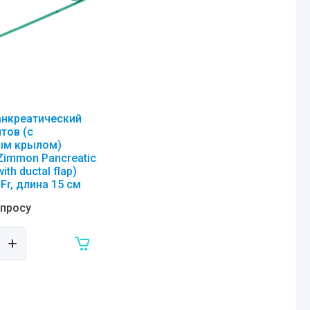
анкреатический
тов (с
ым крылом)
 Zimmon Pancreatic
with ductal flap)
 Fr, длина 15 см
апросу