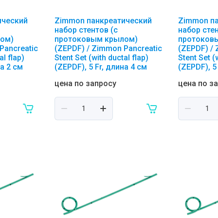
ический
Zimmon панкреатический
Zimmon п
набор стентов (с
набор стен
ом)
протоковым крылом)
протоков
Pancreatic
(ZEPDF) / Zimmon Pancreatic
(ZEPDF) /
al flap)
Stent Set (with ductal flap)
Stent Set (
на 2 см
(ZEPDF), 5 Fr, длина 4 см
(ZEPDF), 5
цена по запросу
цена по з