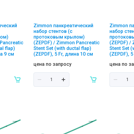
ический
Zimmon панкреатический
Zimmon п
набор стентов (с
набор стен
ом)
протоковым крылом)
протоков
Pancreatic
(ZEPDF) / Zimmon Pancreatic
(ZEPDF) /
al flap)
Stent Set (with ductal flap)
Stent Set (
на 9 см
(ZEPDF), 5 Fr, длина 10 см
(ZEPDF), 5
цена по запросу
цена по з