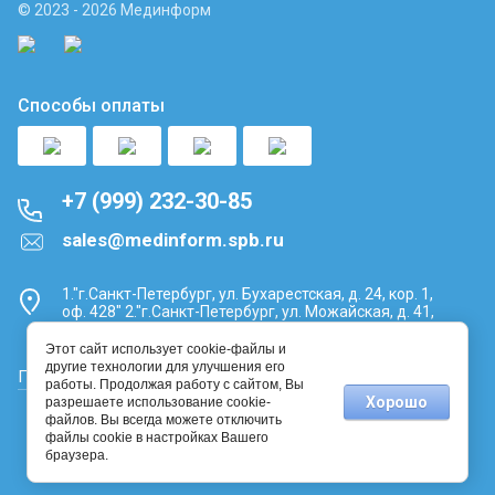
© 2023 - 2026 Мединформ
Способы оплаты
+7 (999) 232-30-85
sales@medinform.spb.ru
1."г.Санкт-Петербург, ул. Бухарестская, д. 24, кор. 1,
оф. 428" 2."г.Санкт-Петербург, ул. Можайская, д. 41,
литера А, помещ. 5-Н, офис №16"
Этот сайт использует cookie-файлы и
другие технологии для улучшения его
Политика конфиденциальности
работы. Продолжая работу с сайтом, Вы
Хорошо
разрешаете использование cookie-
файлов. Вы всегда можете отключить
файлы cookie в настройках Вашего
браузера.
Компания Мегагрупп:
разработка интернет-магазинов