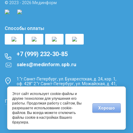
© 2023 - 2026 Мединформ
Способы оплаты
+7 (999) 232-30-85
sales@medinform.spb.ru
1."г.Санкт-Петербург, ул. Бухарестская, д. 24, кор. 1,
оф. 428" 2."г.Санкт-Петербург, ул. Можайская, д. 41,
литера А, помещ. 5-Н, офис №16"
Этот сайт использует cookie-файлы и
другие технологии для улучшения его
Политика конфиденциальности
работы. Продолжая работу с сайтом, Вы
Хорошо
разрешаете использование cookie-
файлов. Вы всегда можете отключить
файлы cookie в настройках Вашего
браузера.
Компания Мегагрупп:
разработка интернет-магазинов