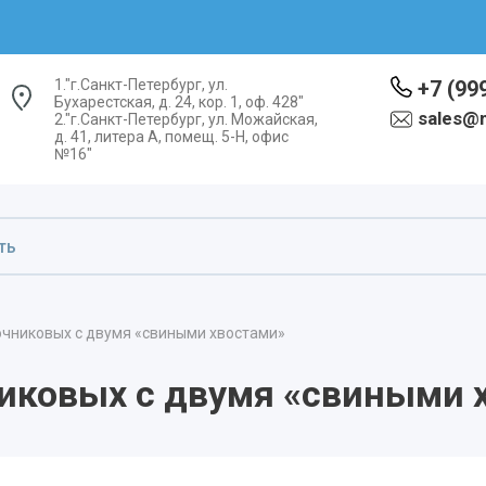
1."г.Санкт-Петербург, ул.
+7 (99
Бухарестская, д. 24, кор. 1, оф. 428"
sales@
2."г.Санкт-Петербург, ул. Можайская,
д. 41, литера А, помещ. 5-Н, офис
№16"
очниковых с двумя «свиными хвостами»
иковых с двумя «свиными 