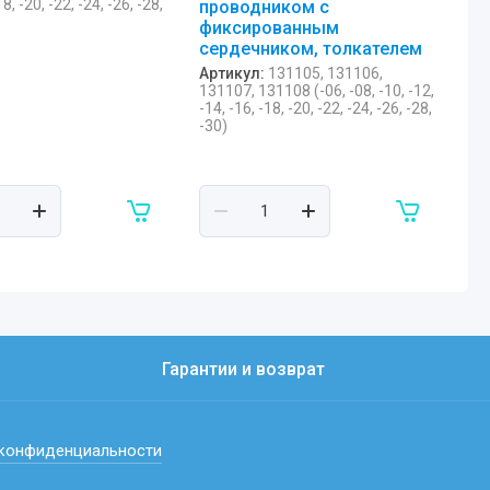
18, -20, -22, -24, -26, -28,
проводником с
фиксированным
сердечником, толкателем
Артикул:
131105, 131106,
131107, 131108 (-06, -08, -10, -12,
-14, -16, -18, -20, -22, -24, -26, -28,
-30)
Гарантии и возврат
 конфиденциальности