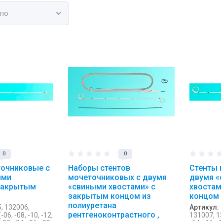
 по
0
0
точниковые с
Наборы стентов
Стенты 
ыми
мочеточниковых с двумя
двумя 
 закрытым
«свиными хвостами» с
хвостам
закрытым концом из
концом
полиуретана
, 132006,
Артикул:
рентгеноконтрастного ,
06, -08, -10, -12,
131007, 13