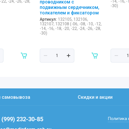
 -22, -24, -26, -28,
-14, -16, -
проводником с
-30)
подвижным сердечником,
толкателем и фиксатором
Артикул:
132105, 132106,
132107, 132108 (-06, -08, -10, -12,
-14, -16, -18, -20, -22, -24, -26, -28,
-30)
ы самовывоза
Скидки и акции
 (999) 232-30-85
Политика