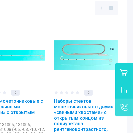
0
0
мочеточниковые с
Наборы стентов
«свиными
мочеточниковых с двумя
и» с открытым
«свиными хвостами» с
открытым концом из
полиуретана
131005, 131006,
рентгеноконтрастного,
1008 (-06, -08, -10, -12,